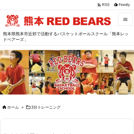

Feedly
RSS


熊本県熊本市近郊で活動するバスケットボールスクール「熊本レッ
メニュ
ドベアーズ」

サイド

前へ

次へ

検索

ホーム
>

3分トレーニング