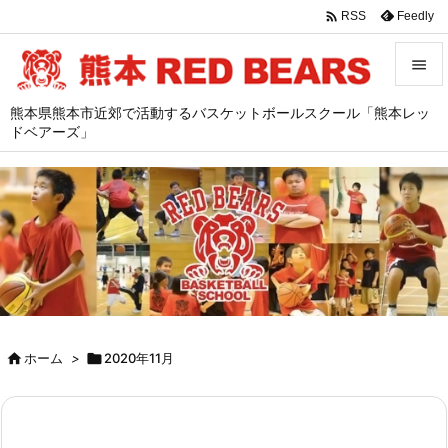

Feedly
RSS


熊本県熊本市近郊で活動するバスケットボールスクール「熊本レッ
メニュ
ドベアーズ」

サイド

前へ

次へ

検索

ホーム
>

2020年11月