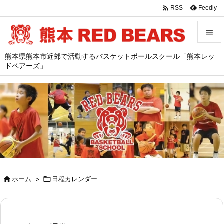

Feedly
RSS


熊本県熊本市近郊で活動するバスケットボールスクール「熊本レッ
メニュ
ドベアーズ」

サイド

前へ

次へ

検索

ホーム
>

日程カレンダー