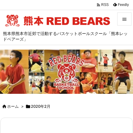

Feedly
RSS


熊本県熊本市近郊で活動するバスケットボールスクール「熊本レッ
メニュ
ドベアーズ」

サイド

前へ

次へ

検索

ホーム
>

2020年2月