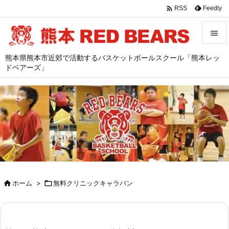

Feedly
RSS


熊本県熊本市近郊で活動するバスケットボールスクール「熊本レッ
メニュ
ドベアーズ」

サイド

前へ

次へ

検索

ホーム
>

無料クリニックキャラバン