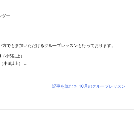
ンダー
い方でも参加いただけるグループレッスンも行っております。
ill（小5以上）
l（小6以上） ...
記事を読む
10月のグループレッスン