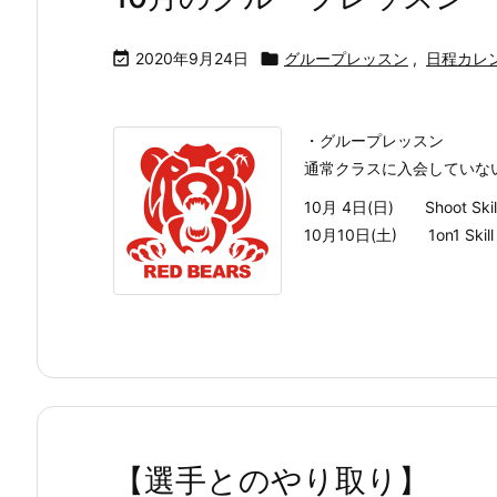

2020年9月24日

グループレッスン
,
日程カレ
・グループレッスン
通常クラスに入会していな
10月 4日(日) Shoot Sk
10月10日(土) 1on1 Skil
【選手とのやり取り】