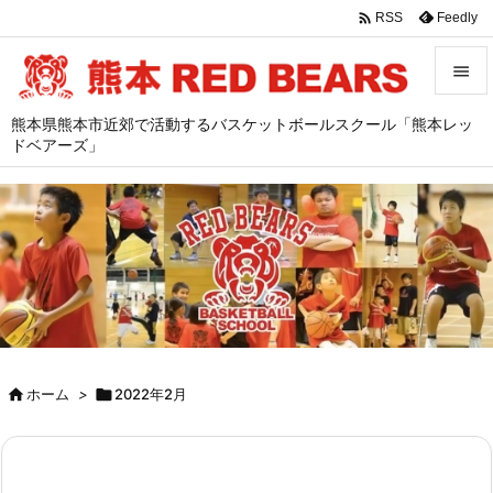

Feedly
RSS


熊本県熊本市近郊で活動するバスケットボールスクール「熊本レッ
メニュ
ドベアーズ」

サイド

前へ

次へ

検索

ホーム
>

2022年2月