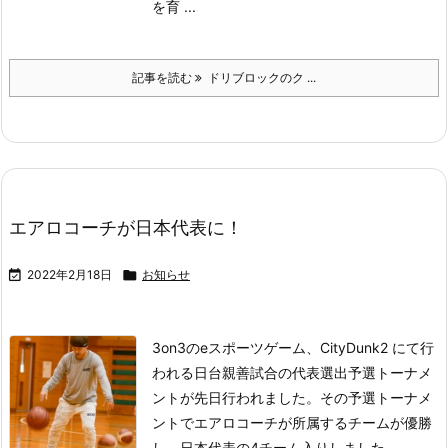
を育 ...
記事を読む
ドリブロックのク ...
エアロコーチが日本代表に！

2022年2月18日

お知らせ
3on3のeスポーツゲーム、CityDunk2 にて行
われる日台親善試合の代表選出予選トーナメ
ントが先日行われました。
その予選トーナメ
ントでエアロコーチが所属するチームが優勝
し、日本代表の4チーム入りしました。
...