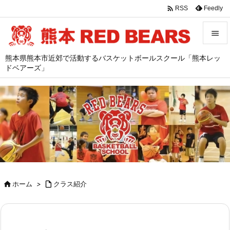

Feedly
RSS


熊本県熊本市近郊で活動するバスケットボールスクール「熊本レッ
メニュ
ドベアーズ」

サイド

前へ

次へ

検索

ホーム
>

クラス紹介