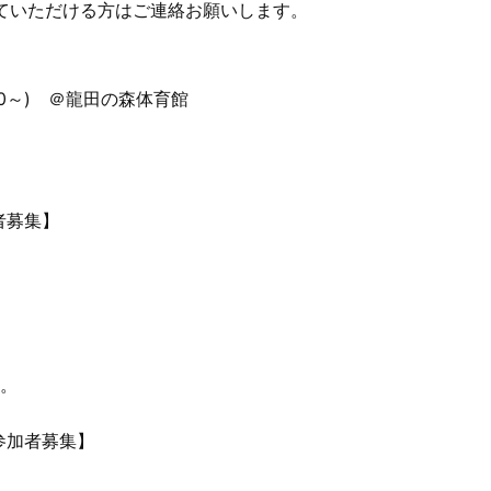
ていただける方はご連絡お願いします。
30～) ＠龍田の森体育館
者募集】
ん。
参加者募集】