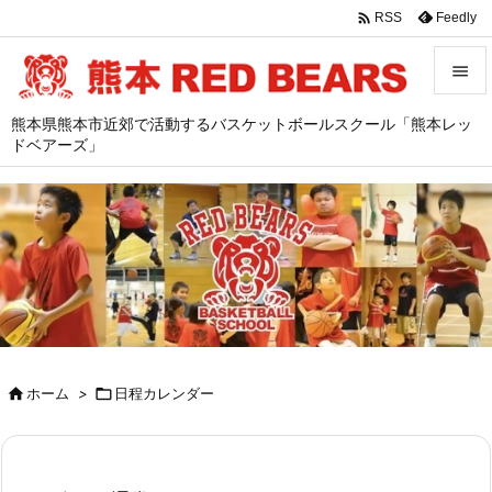

Feedly
RSS


熊本県熊本市近郊で活動するバスケットボールスクール「熊本レッ
メニュ
ドベアーズ」

サイド

前へ

次へ

検索

ホーム
>

日程カレンダー