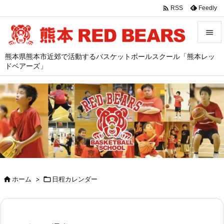

Feedly
RSS


熊本県熊本市近郊で活動するバスケットボールスクール「熊本レッ
メニュ
ドベアーズ」

サイド

前へ

次へ

検索

ホーム
>

日程カレンダー