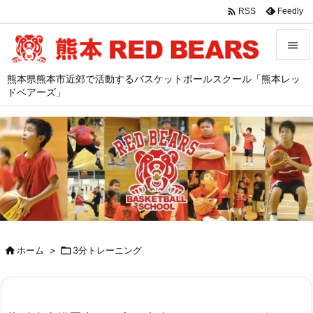

Feedly
RSS


熊本県熊本市近郊で活動するバスケットボールスクール「熊本レッ
メニュ
ドベアーズ」

サイド

前へ

次へ

検索

ホーム
>

3分トレーニング