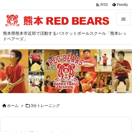

Feedly
RSS


熊本県熊本市近郊で活動するバスケットボールスクール「熊本レッ
メニュ
ドベアーズ」

サイド

前へ

次へ

検索

ホーム
>

3分トレーニング