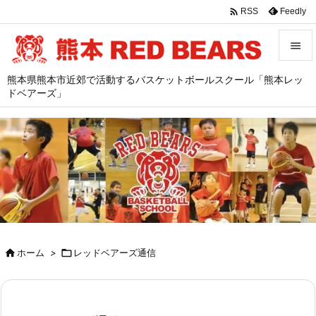

Feedly
RSS


熊本県熊本市近郊で活動するバスケットボールスクール「熊本レッ
メニュ
ドベアーズ」

サイド

前へ

次へ

検索

ホーム
>

レッドベアーズ通信