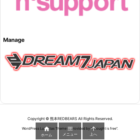
Manage
Copyright ©
熊本REDBEARS
All Rights Reserved.



WordPress Luxeritas Theme is provided by "
Thought is free
".
メニュー
上へ
ホーム