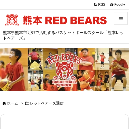

Feedly
RSS


熊本県熊本市近郊で活動するバスケットボールスクール「熊本レッ
メニュ
ドベアーズ」

サイド

前へ

次へ

検索

ホーム
>

レッドベアーズ通信