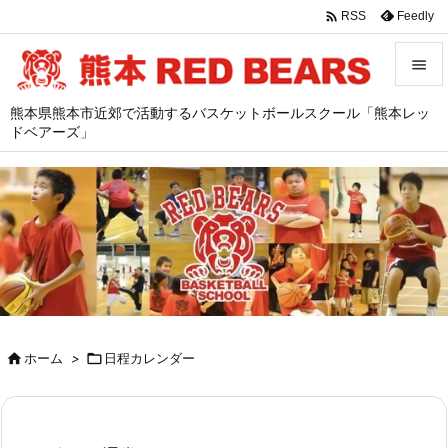

Feedly
RSS


熊本県熊本市近郊で活動するバスケットボールスクール「熊本レッ
メニュ
ドベアーズ」

サイド

前へ

次へ

検索

ホーム
>

日程カレンダー