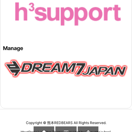
Manage
Copyright ©
熊本REDBEARS
All Rights Reserved.
WordPress Luxeritas Theme is provided by "
Thought is free
".