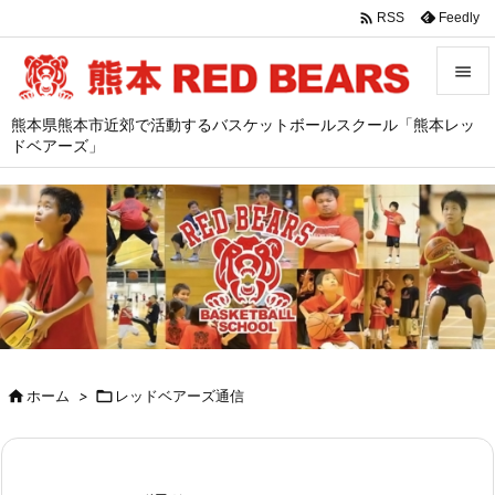

Feedly
RSS


熊本県熊本市近郊で活動するバスケットボールスクール「熊本レッ
メニュ
ドベアーズ」

サイド

前へ

次へ

検索

ホーム
>

レッドベアーズ通信