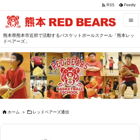

Feedly
RSS


熊本県熊本市近郊で活動するバスケットボールスクール「熊本レッ
メニュ
ドベアーズ」

サイド

前へ

次へ

検索

ホーム
>

レッドベアーズ通信