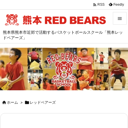

Feedly
RSS


熊本県熊本市近郊で活動するバスケットボールスクール「熊本レッ
メニュ
ドベアーズ」

サイド

前へ

次へ

検索

ホーム
>

レッドベアーズ