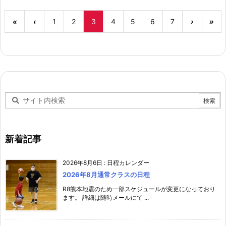
«
‹
1
2
3
4
5
6
7
›
»
新着記事
2026年8月6日
:
日程カレンダー
2026年8月通常クラスの日程
R8熊本地震のため一部スケジュールが変更になっており
ます。 詳細は随時メールにて ...