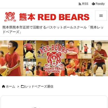

Feedly
RSS


熊本県熊本市近郊で活動するバスケットボールスクール「熊本レッ
メニュ
ドベアーズ」

サイド

前へ

次へ

検索

ホーム
>

レッドベアーズ通信