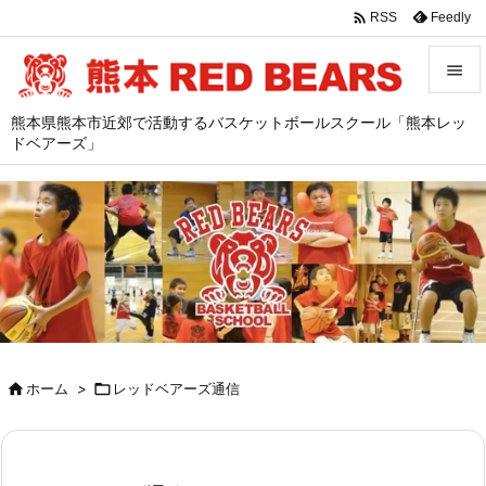

Feedly
RSS


熊本県熊本市近郊で活動するバスケットボールスクール「熊本レッ
メニュ
ドベアーズ」

サイド

前へ

次へ

検索

ホーム
>

レッドベアーズ通信