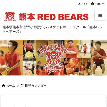

Feedly
RSS


熊本県熊本市近郊で活動するバスケットボールスクール「熊本レッ
メニュ
ドベアーズ」

サイド

前へ

次へ

検索

ホーム
>

日程カレンダー