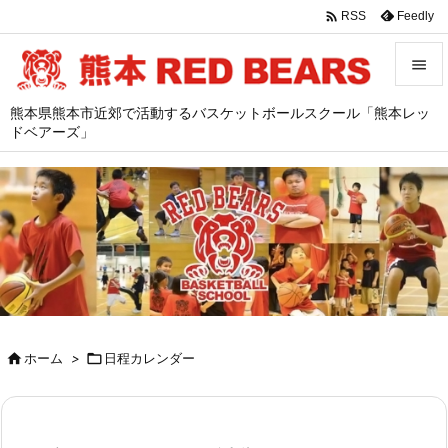

Feedly
RSS


熊本県熊本市近郊で活動するバスケットボールスクール「熊本レッ
メニュ
ドベアーズ」

サイド

前へ

次へ

検索

ホーム
>

日程カレンダー