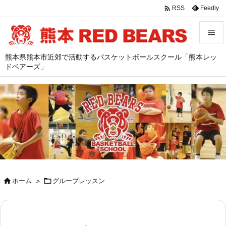

Feedly
RSS


熊本県熊本市近郊で活動するバスケットボールスクール「熊本レッ
メニュ
ドベアーズ」

サイド

前へ

次へ

検索

ホーム
>

グループレッスン