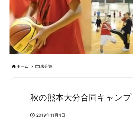

ホーム
>

未分類
秋の熊本大分合同キャンプ

2019年11月4日