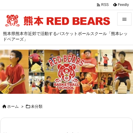

Feedly
RSS


熊本県熊本市近郊で活動するバスケットボールスクール「熊本レッ
メニュ
ドベアーズ」

サイド

前へ

次へ

検索

ホーム
>

未分類