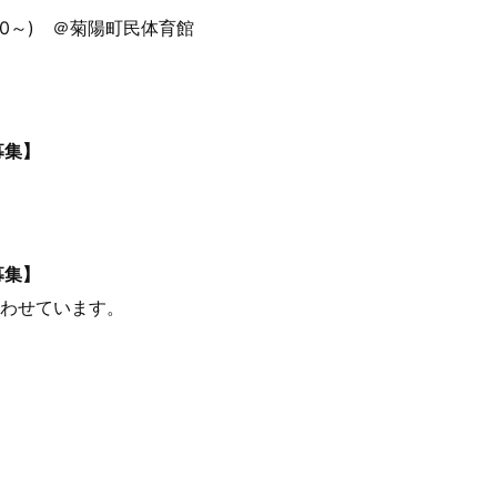
30～) ＠菊陽町民体育館
募集】
募集】
合わせています。
】