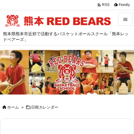

Feedly
RSS


熊本県熊本市近郊で活動するバスケットボールスクール「熊本レッ
メニュ
ドベアーズ」

サイド

前へ

次へ

検索

ホーム
>

日程カレンダー